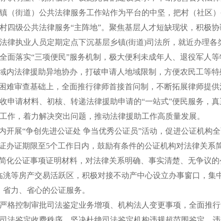
镇（街道）公共法律服务工作站作为平台的中坚，把村（社区）
村四级公共法律服务“主阵地”。聚焦基层人才短缺现状，积极
法律执业人员定期定点下沉基层乡镇(街道)司法所，就近办理各
全面落实“三项便民”服务机制，极大便利未成年人、退役军人
市域内法律援助异地协办，打破申请人地域限制，方便农民工等
济困难审查基础上，全面推行律师首接首问制，不断拓展律师提
收申请材料、初核、转递法律援助申请的“一站式”便民服务，
工作，着力解决突出问题，推动法律援助工作高质量发展。
年内开展“争创先进公证处 争当优秀公证员”活动，促进公证机构
公证办证期限至5个工作日内，鼓励有条件的公证机构对法律关系
步简化公证事项证明材料，对法律关系明确、事实清楚、无争议的
临洮等房产交易活跃区，积极对接不动产中心设立办事窗口，集
、省力、省心的公证服务。
严格控制审批司法鉴定业务增项、机构法人变更事项，全面推行
司法鉴定收费秩序，坚决杜绝司法鉴定机构违规超范围鉴定、违