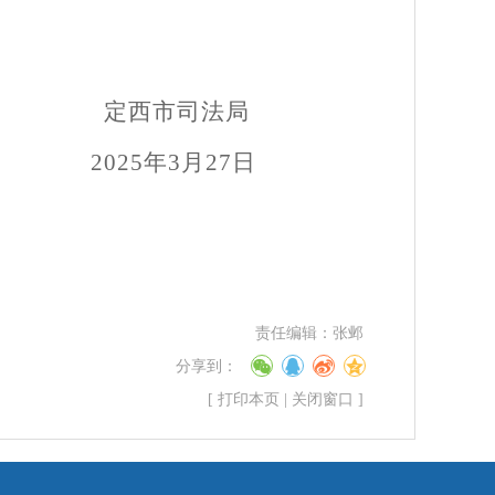
定西
市司法局
2025年3月
27
日
责任编辑：
张邺
分享到：
[
打印本页
|
关闭窗口
]