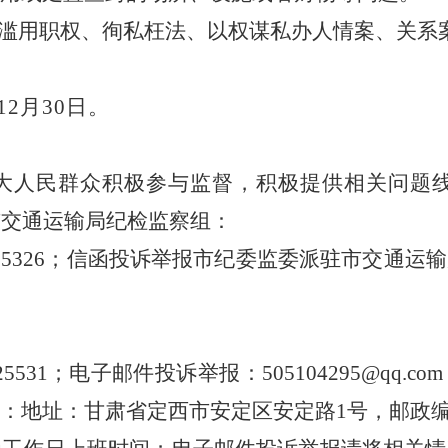
滥用职权、徇私枉法、以权谋私办人情案、关系
12
月
30日。
大人民群众积极参与监督，积极提供相关问题
市交通运输局纪检监察组：
-8285326；信函投诉举报市纪委监委派驻市交通
25531
；
电子邮件投诉举报：
505104295@qq.com
：地址：
甘肃
省
定西
市
安定区安定路
1号
，邮政