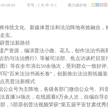
03 09:43
字号：[
大
中
小
]
视力保护色：
坚持将传统文化、新媒体普法和法治阵地有效融合，
走实。
开辟普法新路径
遗产资源，编演普法小曲、花儿，创作法治书画剪纸
、古韵与法治携行》等被司法部、焦点访谈栏目宣
图》等在全市演出50余场次，受到群众一致好评
书写“百米法治书画长卷”，创新推出法治剪纸服
，点亮普法新模式
微信公众号为主阵地，各级各部门微信公众号、抖
普法直播34场次，在线观看8万余人次，自编自导
余部，5部原创普法视频荣获“第五届平安甘肃优秀