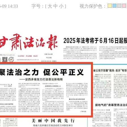
09 14:33
字号：[
大
中
小
]
视力保护色：